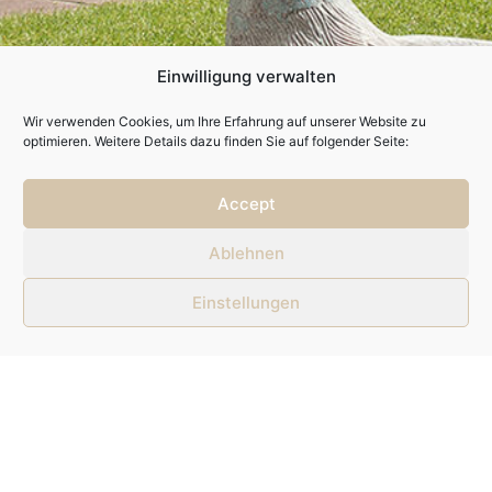
Einwilligung verwalten
Wir verwenden Cookies, um Ihre Erfahrung auf unserer Website zu
optimieren. Weitere Details dazu finden Sie auf folgender Seite:
Accept
Kontakt
Ablehnen
Telefon: + 43 (0)5223 49149
Einstellungen
Fax: + 43 (0)5223 49149 - 7
E-Mail: info@hotel-purner.at
Anfragen / Buchen
Anfahrt